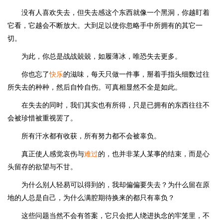
没有人喜欢失去，但失去感这个东西就像一个黑洞，你越盯着
它看，它越会不断放大。大到足以使你忽略手中所拥有的其它一
切。
为此，你总是战战兢兢，如履薄冰，唯恐失去更多。
你也忘了
快乐
的滋味，每天只做一件事，掰着手指头细数过往
所失去的种种，然后自怜自伤。可真相显然不全是如此。
在失去的同时，我们其实也有所得，只是已拥有的东西往往不
会被珍惜被重视罢了。
所有汗水都有收获，所有努力都不会被辜负。
真正使人感觉哀伤与
难过
的，也并非某人某事的结束，而是心
头留存的欲望与不甘。
为什么别人轻易可以得到的，我却偏偏要失去？为什么留在原
地的人总是自己，为什么满腔期待换来的都只有辜负？
这些问题当然不会有答案，它只会把人绕进执念的牢笼里，不