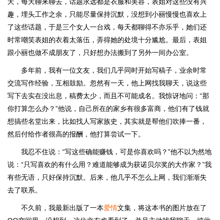
天，每天聊来聊去，话题永远都是衣服和美容，表姐对这些没有兴
趣，埋头工作之余，只能尽量保持沉默，没想到小丽慢慢也喜欢上
了这些话题，于是三个女人一台戏，每天都聊得不亦乐乎，她们还
时常嘲笑表姐的衣着太落伍，弄得她的处境十分尴尬。最后，表姐
跟小丽也做不成朋友了，只好想办法搬到了另外一间办公室。
多年前，我有一位文友，我们几乎同时开始写稿子，业余时常
交流写作经验，互相鼓励。忽然有一天，他上网找我聊天，说这些
写下去实在没出息，稿费太少，而且不可能成名。我惊讶地问：“那
你打算怎么办？”他说，自己所在的家乡有很多富商，他们有了钱就
想搞些名堂出来，比如找人写家族史，其实就是帮他们吹捧一番，
然后付给作者很高的报酬，他打算尝试一下。
我忍不住说：“写这些确能赚钱，可是你喜欢吗？”他不以为然地
说：“只写喜欢的有什么用？难道能够成为获诺贝尔奖的大作家？”我
有些无语，只好保持沉默。后来，他几乎不怎么上网，我们渐渐失
去了联系。
不久前，我最新出版了一本
爱情
文集，将这本书的图片放在了