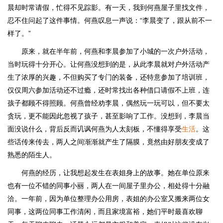
晨却时常请假，忙得不见踪影。有一天，我到何燕屋子里找文件，
忍不住问起了这件事情。何燕叹息一声说：“李晨变了，跟从前不一
样了。”
原来，就在半年前，何燕和李晨参加了小城的一次户外活动，
当时玩得十分开心。让何燕没想到的是，从此李晨就对户外活动产
生了浓厚的兴趣，不但购买了专门的装备，还特意参加了培训班，
仅仅周六参加活动还不过瘾，还时常找出各种借口请假不上班，连
孩子都顾不得照顾。何燕曾经劝李晨，偶然玩一玩可以，但不要太
贪玩，更不能因此忽视了孩子，甚至影响了工作。没想到，李晨当
面没说什么，背后反而讥讽何燕为人太刻板，不懂得享受
生活
。这
些话传来传去，两人之间渐渐就产生了隔膜，竟然由好朋友变成了
熟悉的陌生人。
何燕的经历，让我想起发生在表姐身上的故事。她在单位原来
也有一位不错的同事小丽，两人在一间屋子里办公，相处得十分融
洽。一年前，因为单位整理办公用房，表姐的办公室又搬来两位女
同事，这两位同事工作清闲，而且家境富裕，她们平时最喜欢聊