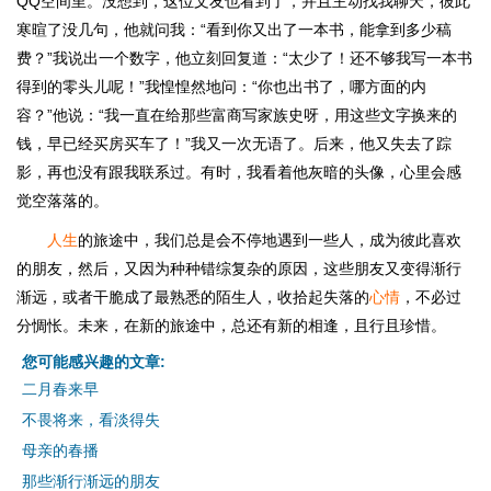
QQ空间里。没想到，这位文友也看到了，并且主动找我聊天，彼此
寒暄了没几句，他就问我：“看到你又出了一本书，能拿到多少稿
费？”我说出一个数字，他立刻回复道：“太少了！还不够我写一本书
得到的零头儿呢！”我惶惶然地问：“你也出书了，哪方面的内
容？”他说：“我一直在给那些富商写家族史呀，用这些文字换来的
钱，早已经买房买车了！”我又一次无语了。后来，他又失去了踪
影，再也没有跟我联系过。有时，我看着他灰暗的头像，心里会感
觉空落落的。
人生
的旅途中，我们总是会不停地遇到一些人，成为彼此喜欢
的朋友，然后，又因为种种错综复杂的原因，这些朋友又变得渐行
渐远，或者干脆成了最熟悉的陌生人，收拾起失落的
心情
，不必过
分惆怅。未来，在新的旅途中，总还有新的相逢，且行且珍惜。
您可能感兴趣的文章:
二月春来早
不畏将来，看淡得失
母亲的春播
那些渐行渐远的朋友