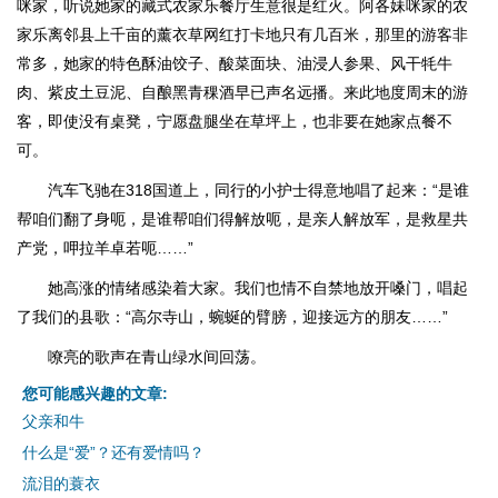
咪家，听说她家的藏式农家乐餐厅生意很是红火。阿各妹咪家的农
家乐离邻县上千亩的薰衣草网红打卡地只有几百米，那里的游客非
常多，她家的特色酥油饺子、酸菜面块、油浸人参果、风干牦牛
肉、紫皮土豆泥、自酿黑青稞酒早已声名远播。来此地度周末的游
客，即使没有桌凳，宁愿盘腿坐在草坪上，也非要在她家点餐不
可。
汽车飞驰在318国道上，同行的小护士得意地唱了起来：“是谁
帮咱们翻了身呃，是谁帮咱们得解放呃，是亲人解放军，是救星共
产党，呷拉羊卓若呃……”
她高涨的情绪感染着大家。我们也情不自禁地放开嗓门，唱起
了我们的县歌：“高尔寺山，蜿蜒的臂膀，迎接远方的朋友……”
嘹亮的歌声在青山绿水间回荡。
您可能感兴趣的文章:
父亲和牛
什么是“爱”？还有爱情吗？
流泪的蓑衣