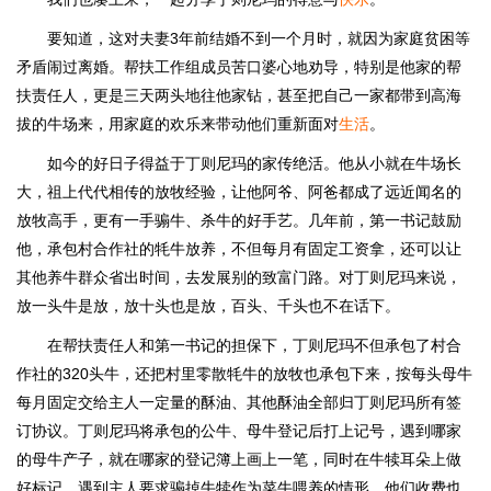
要知道，这对夫妻3年前结婚不到一个月时，就因为家庭贫困等
矛盾闹过离婚。帮扶工作组成员苦口婆心地劝导，特别是他家的帮
扶责任人，更是三天两头地往他家钻，甚至把自己一家都带到高海
拔的牛场来，用家庭的欢乐来带动他们重新面对
生活
。
如今的好日子得益于丁则尼玛的家传绝活。他从小就在牛场长
大，祖上代代相传的放牧经验，让他阿爷、阿爸都成了远近闻名的
放牧高手，更有一手骟牛、杀牛的好手艺。几年前，第一书记鼓励
他，承包村合作社的牦牛放养，不但每月有固定工资拿，还可以让
其他养牛群众省出时间，去发展别的致富门路。对丁则尼玛来说，
放一头牛是放，放十头也是放，百头、千头也不在话下。
在帮扶责任人和第一书记的担保下，丁则尼玛不但承包了村合
作社的320头牛，还把村里零散牦牛的放牧也承包下来，按每头母牛
每月固定交给主人一定量的酥油、其他酥油全部归丁则尼玛所有签
订协议。丁则尼玛将承包的公牛、母牛登记后打上记号，遇到哪家
的母牛产子，就在哪家的登记簿上画上一笔，同时在牛犊耳朵上做
好标记。遇到主人要求骟掉牛犊作为菜牛喂养的情形，他们收费也