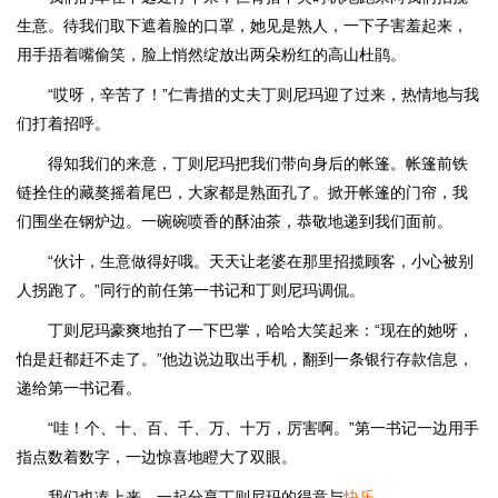
生意。待我们取下遮着脸的口罩，她见是熟人，一下子害羞起来，
用手捂着嘴偷笑，脸上悄然绽放出两朵粉红的高山杜鹃。
“哎呀，辛苦了！”仁青措的丈夫丁则尼玛迎了过来，热情地与我
们打着招呼。
得知我们的来意，丁则尼玛把我们带向身后的帐篷。帐篷前铁
链拴住的藏獒摇着尾巴，大家都是熟面孔了。掀开帐篷的门帘，我
们围坐在钢炉边。一碗碗喷香的酥油茶，恭敬地递到我们面前。
“伙计，生意做得好哦。天天让老婆在那里招揽顾客，小心被别
人拐跑了。”同行的前任第一书记和丁则尼玛调侃。
丁则尼玛豪爽地拍了一下巴掌，哈哈大笑起来：“现在的她呀，
怕是赶都赶不走了。”他边说边取出手机，翻到一条银行存款信息，
递给第一书记看。
“哇！个、十、百、千、万、十万，厉害啊。”第一书记一边用手
指点数着数字，一边惊喜地瞪大了双眼。
我们也凑上来，一起分享丁则尼玛的得意与
快乐
。