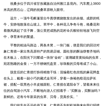
祝桑乡位于四川省甘孜藏族自治州雅江县境内。汽车爬上3800
米高的黑石山，辽阔的祝桑草原映入眼帘。
远方，一顶牛毛帐篷冒出牛粪饼燃烧散发出的余烟。成群的牦
牛，安静地散落在山坡上。草坪中，各种花儿争奇斗艳，格桑花和
着微风跳起了弦子舞，蒲公英把成熟的花籽伞兵般轻轻地放飞到空
中，孕育来年的繁盛。
平整的柏油马路边，两条木凳，一块门板，便是我们的回访对
象仁青措一家出售高原特产的简易店铺。圆柱形的酥油饼整齐地码
在木板上，在阳光下闪耀成一块块“金砖”；玻璃罐里黄灿灿的虫草，
宛若熟睡的金蚕；一方不锈钢托盘里，珍珠般的贝母堆成了小山。
脱贫后的仁青措打扮得精致干练：混编着红色丝线的麻花辫盘
在头上，戴着一副小巧的藏式金耳环，穿着一身褐色暗花拉萨长
裙，搭配一双黑色小羊皮矮跟鞋。仁青措在遮阳伞下，望着来来往
往的自驾游小汽车，不断地向游人们招着手：“买酥油，买酥油吗？
新鲜的。还有今年新采的虫草、贝母，货真价实。”
我们的车在不远处停下来，仁青措不失时机地跑来向我们招揽