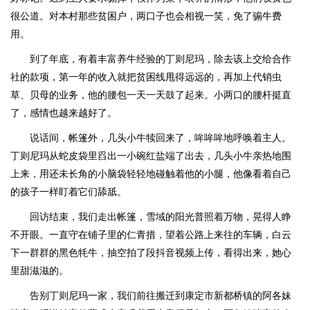
很公道。对本村那些贫困户，两口子也会相视一笑，免了骟牛费
用。
到了年底，有着丰富养牛经验的丁则尼玛，除去该上交给合作
社的款项，第一年的收入就把贫困线甩得远远的，再加上代销虫
草、贝母的业务，他的腰包一天一天鼓了起来。小两口的腰杆挺直
了，感情也越来越好了。
说话间，帐篷外，几头小牛犊回来了，哞哞哞地呼唤着主人。
丁则尼玛从蛇皮袋里舀出一小碗红盐端了出去，几头小牛亲热地围
上来，用还未长角的小脑袋轻轻地碰触着他的小腿，他像看着自己
的孩子一样盯着它们舔舐。
回访结束，我们走出帐篷，雪域的阳光普照着万物，晃得人睁
不开眼。一直守在铺子里的仁青措，望着公路上来往的车辆，白云
下一群群的黑色牦牛，抽空拍了段抖音视频上传，看得出来，她心
里甜滋滋的。
告别丁则尼玛一家，我们前往搬迁到康定市新都桥镇的阿各妹