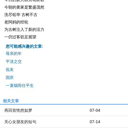
今朝的黄家是繁盛茂然
洗尽铅华 古树不古
老阿妈的经轮
为古树注入了新的活力
一仍过客驻足观望
您可能感兴趣的文章:
母亲的年
平淡之交
侃友
国庆
一蓑烟雨任平生
相关文章
再回首恍然如梦
07-04
关心女朋友的短句
07-14