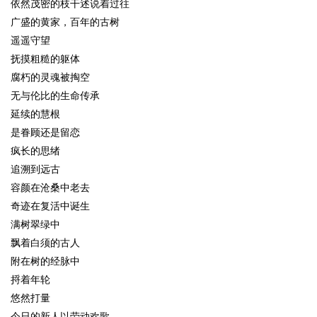
依然茂密的枝干述说着过往
广盛的黄家，百年的古树
遥遥守望
抚摸粗糙的躯体
腐朽的灵魂被掏空
无与伦比的生命传承
延续的慧根
是眷顾还是留恋
疯长的思绪
追溯到远古
容颜在沧桑中老去
奇迹在复活中诞生
满树翠绿中
飘着白须的古人
附在树的经脉中
捋着年轮
悠然打量
今日的新人以劳动欢歌