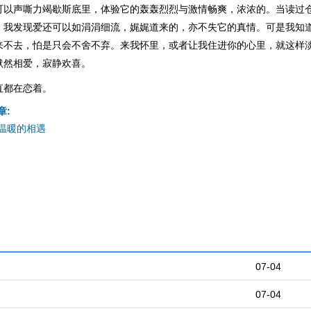
可以声嘶力竭歇斯底里，体验它的轰轰烈烈与激情畅爽，浓浓的。当读过
，我发现爱还可以如涓涓细流，娓娓道来的，亦不失它的真情。可是我知
来不去，怕是只会不舍不弃。来我怀里，或者让我住进你的心里，就这样
默然相爱，寂静欢喜。
直都在恋着。
章:
温暖的相遇
07-04
07-04