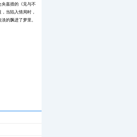
仓央嘉措的《见与不
道，当陷入情局时，
淡淡的飘进了梦里。