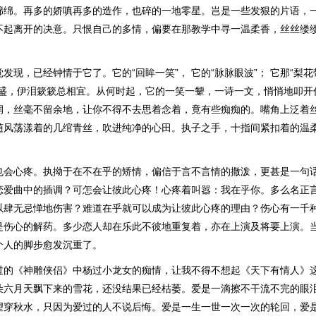
绵绵。再多的娇嗔再多的造作，也碎的一地零星。岂是一些发狠的片语，
不起离开的决意。只恨自己的多情，偏要在那教学中寻一温柔香，丝丝缕
发现，已经钟情于它了。它的“回眸一笑”， 它的“脉脉眼波”； 它那“梨花
盈盛，伊泪簌簌总相宜。从何时起，它的一笑一颦，一诗一文，悄悄地叩开
润，丝毫不留余地，让你不得不去思着念着，竟有些痴痴的。嘴角上泛着
随风荡漾着的几绾青丝，吹进纯净的心田。执子之手，十指间紧扣着的温
也会心疼。执拗于在不在乎的矫情，偏信于言不言情的撒泼，更甚是一句
恋爱曲中的插调？可怎会让彼此心疼！心疼着叫嚣：我在乎你。多么名正
以肆无忌惮地伤害？难道在乎就可以成为让彼此心疼的理由？伤心有一千
是伤心的解药。多少恋人却在乐此不彼地重复着，亦在上演及将要上演。
个人的脚步愈发沉重了。
过的《神雕侠侣》中杨过小龙女的痴情，让我不得不想起《天下有情人》
朵六月天飘下来的雪花，还没结果已经枯萎。爱是一滴擦不干流不完的眼
望穿秋水，只因为爱过的人不说后悔。爱是一生一世一次一次的轮回，爱