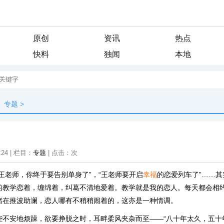
原创
资讯
热点
快料
独闻
本地
专题
>
:24 | 栏目：
专题
| 点击：
次
王老师，你终于要告别单身了”，“王老师要开启
幸福
的恋爱列车了”……
的教学恋着，缠绵着，纠葛不清地爱着。教学就是我的恋人。每天都会相
绪在推波助澜，恋人哪有不稍稍闹着的，这亦是一种情调。
些不安地烦躁，欲要挣脱之时，耳畔柔风夹杂而至——“八十年太久，五十