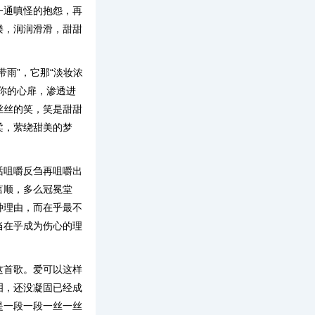
一通嗔怪的抱怨，再
缕，润润滑滑，甜甜
带雨”，它那“淡妆浓
你的心扉，渗透进
丝丝的笑，笑是甜甜
柔，萦绕甜美的梦
话咀嚼反刍再咀嚼出
言顺，多么冠冕堂
种理由，而在乎最不
当在乎成为伤心的理
这首歌。爱可以这样
泪，还没凝固已经成
是一段一段一丝一丝