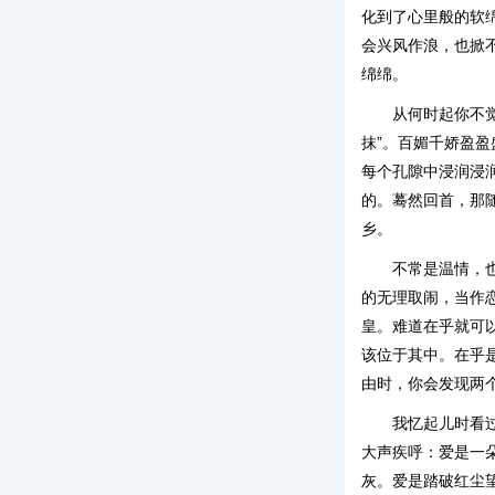
化到了心里般的软
会兴风作浪，也掀
绵绵。
从何时起你不觉
抹”。百媚千娇盈
每个孔隙中浸润浸
的。蓦然回首，那
乡。
不常是温情，
的无理取闹，当作
皇。难道在乎就可
该位于其中。在乎
由时，你会发现两
我忆起儿时看
大声疾呼：爱是一
灰。爱是踏破红尘