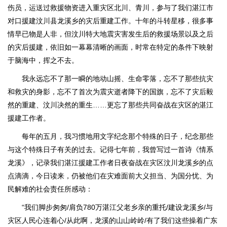
伤员，运送过救援物资进入重灾区北川、青川，参与了我们湛江市
对口援建汶川县龙溪乡的灾后重建工作。十年的斗转星移，很多事
情早已物是人非，但汶川特大地震灾害发生后的救援场景以及之后
的灾后援建，依旧如一幕幕清晰的画面，时常在特定的条件下映射
于脑海中，挥之不去。
我永远忘不了那一瞬的地动山摇、生命零落，忘不了那些抗灾
和救灾的身影，忘不了首次为震灾逝者降下的国旗，忘不了灾后毅
然的重建、汶川决然的重生……更忘了那些共同奋战在灾区的湛江
援建工作者。
每年的五月，我习惯地用文字纪念那个特殊的日子，纪念那些
与这个特殊日子有关的过去。记得七年前，我曾写过一首诗《情系
龙溪》，记录我们湛江援建工作者日夜奋战在灾区汶川龙溪乡的点
点滴滴，今日读来，仍被他们在灾难面前大义担当、为国分忧、为
民解难的社会责任所感动：
“我们脚步匆匆/肩负780万湛江父老乡亲的重托/建设龙溪乡/与
灾区人民心连着心/从此啊，龙溪的山山岭岭/有了我们这些操着广东