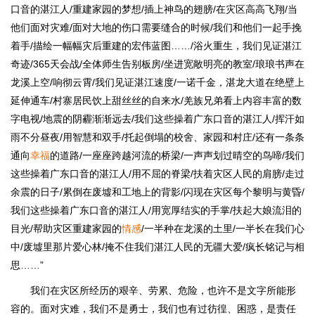
口音的湛江人/重建家园的梦想/插上神鸟的翅膀/在灾区高高飞翔/当
他们面对灾难/面对大地的伤口需要缝合的时候/我们和他们一起手挽
着手/描绘一幅幅灾后重建的宏伟蓝图……/浴火重生，我们见证湛江
奇迹/365天会战/全体师生告别板房/坐进宽敞明亮的教室/琅琅书声在
龙溪上空/响彻云霄/我们见证湛江速度/一诺千金，湛龙大道在绝壁上
延伸通车/村寨居民饮上甜丝丝的自来水/羌族兄弟看上内容丰富的数
字电视/地震的阴霾渐渐远去/我们这些操着广东口音的湛江人/挥汗如
雨不分昼夜/用智慧和双手/托起倒塌的校舍、家园和村庄/还有一条条
通向
幸福
的道路/一座座跨越河流的桥梁/一声声划过晴空的鸟啼/我们
这些操着广东口音的湛江人/用不屈的脊梁/扶着灾区人民的肩膀/走过
余震的日子/累倒在废墟和工地上的背影/闪现在灾区每个黎明与黄昏/
我们这些操着广东口音的湛江人/用宽厚结实的手掌/扶起大娘流泪的
目光/帮助灾区重建家园的
情感
/一半种在龙溪的土里/一半长在我们心
中/废墟里那片爱心林/掩不住我们湛江人民的无疆大爱/疯长铭记与相
思……”
我们在灾区所经历的艰辛、劳累、危险，也许不是文字所能形
容的。面对灾难，我们不是勇士，我们也有过彷徨、困惑，是责任