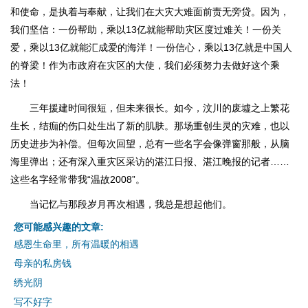
和使命，是执着与奉献，让我们在大灾大难面前责无旁贷。因为，
我们坚信：一份帮助，乘以13亿就能帮助灾区度过难关！一份关
爱，乘以13亿就能汇成爱的海洋！一份信心，乘以13亿就是中国人
的脊梁！作为市政府在灾区的大使，我们必须努力去做好这个乘
法！
三年援建时间很短，但未来很长。如今，汶川的废墟之上繁花
生长，结痂的伤口处生出了新的肌肤。那场重创生灵的灾难，也以
历史进步为补偿。但每次回望，总有一些名字会像弹窗那般，从脑
海里弹出；还有深入重灾区采访的湛江日报、湛江晚报的记者……
这些名字经常带我“温故2008”。
当记忆与那段岁月再次相遇，我总是想起他们。
您可能感兴趣的文章:
感恩生命里，所有温暖的相遇
母亲的私房钱
绣光阴
写不好字